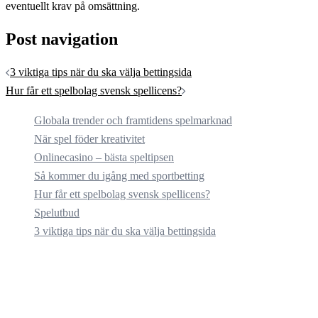
eventuellt krav på omsättning.
Post navigation
3 viktiga tips när du ska välja bettingsida
Hur får ett spelbolag svensk spellicens?
Globala trender och framtidens spelmarknad
När spel föder kreativitet
Onlinecasino – bästa speltipsen
Så kommer du igång med sportbetting
Hur får ett spelbolag svensk spellicens?
Spelutbud
3 viktiga tips när du ska välja bettingsida