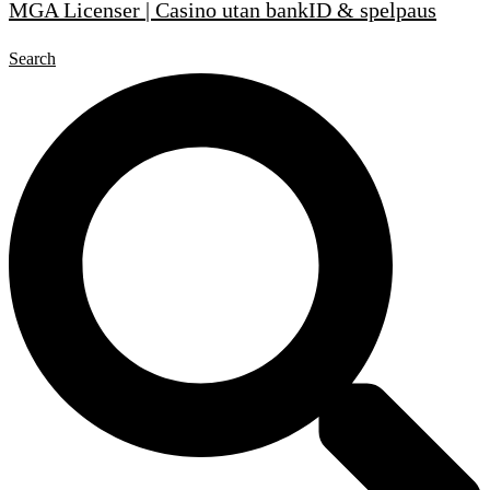
MGA Licenser | Casino utan bankID & spelpaus
Search