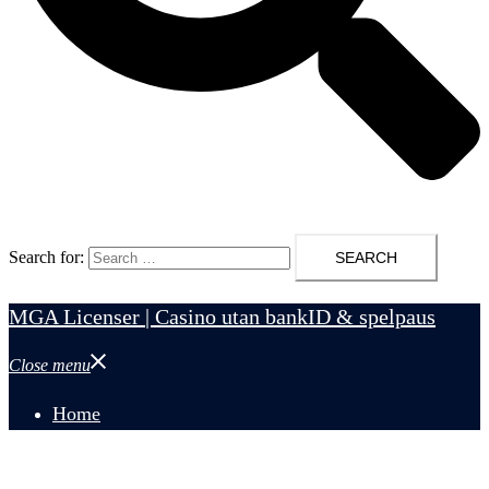
Search for:
MGA Licenser | Casino utan bankID & spelpaus
Close menu
Home