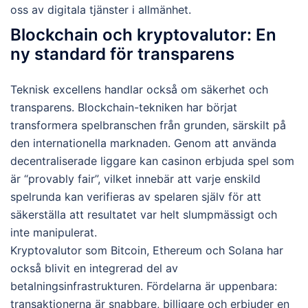
oss av digitala tjänster i allmänhet.
Blockchain och kryptovalutor: En
ny standard för transparens
Teknisk excellens handlar också om säkerhet och
transparens. Blockchain-tekniken har börjat
transformera spelbranschen från grunden, särskilt på
den internationella marknaden. Genom att använda
decentraliserade liggare kan casinon erbjuda spel som
är “provably fair”, vilket innebär att varje enskild
spelrunda kan verifieras av spelaren själv för att
säkerställa att resultatet var helt slumpmässigt och
inte manipulerat.
Kryptovalutor som Bitcoin, Ethereum och Solana har
också blivit en integrerad del av
betalningsinfrastrukturen. Fördelarna är uppenbara:
transaktionerna är snabbare, billigare och erbjuder en