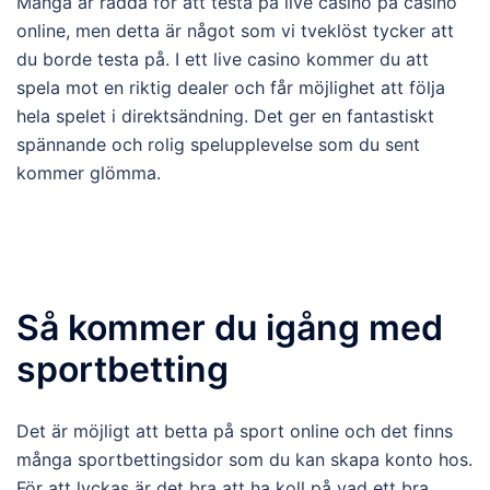
Många är rädda för att testa på live casino på casino
online, men detta är något som vi tveklöst tycker att
du borde testa på. I ett live casino kommer du att
spela mot en riktig dealer och får möjlighet att följa
hela spelet i direktsändning. Det ger en fantastiskt
spännande och rolig spelupplevelse som du sent
kommer glömma.
Så kommer du igång med
sportbetting
Det är möjligt att betta på sport online och det finns
många sportbettingsidor som du kan skapa konto hos.
För att lyckas är det bra att ha koll på vad ett bra