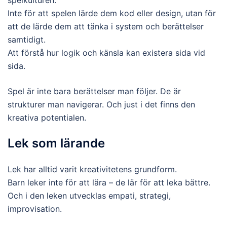
spelkulturen.
Inte för att spelen lärde dem kod eller design, utan för
att de lärde dem att tänka i system och berättelser
samtidigt.
Att förstå hur logik och känsla kan existera sida vid
sida.
Spel är inte bara berättelser man följer. De är
strukturer man navigerar. Och just i det finns den
kreativa potentialen.
Lek som lärande
Lek har alltid varit kreativitetens grundform.
Barn leker inte för att lära – de lär för att leka bättre.
Och i den leken utvecklas empati, strategi,
improvisation.