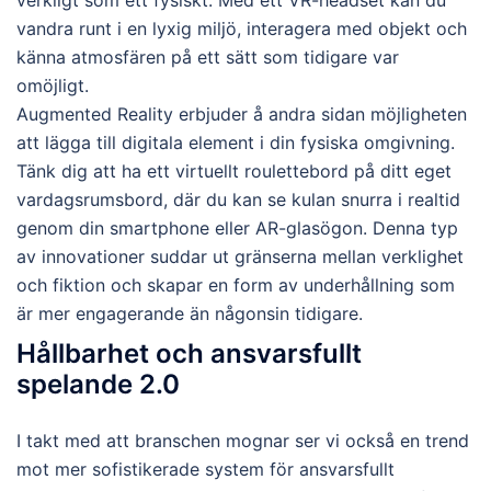
verkligt som ett fysiskt. Med ett VR-headset kan du
vandra runt i en lyxig miljö, interagera med objekt och
känna atmosfären på ett sätt som tidigare var
omöjligt.
Augmented Reality erbjuder å andra sidan möjligheten
att lägga till digitala element i din fysiska omgivning.
Tänk dig att ha ett virtuellt roulettebord på ditt eget
vardagsrumsbord, där du kan se kulan snurra i realtid
genom din smartphone eller AR-glasögon. Denna typ
av innovationer suddar ut gränserna mellan verklighet
och fiktion och skapar en form av underhållning som
är mer engagerande än någonsin tidigare.
Hållbarhet och ansvarsfullt
spelande 2.0
I takt med att branschen mognar ser vi också en trend
mot mer sofistikerade system för ansvarsfullt