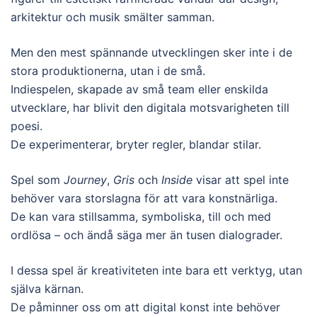
arkitektur och musik smälter samman.
Men den mest spännande utvecklingen sker inte i de
stora produktionerna, utan i de små.
Indiespelen, skapade av små team eller enskilda
utvecklare, har blivit den digitala motsvarigheten till
poesi.
De experimenterar, bryter regler, blandar stilar.
Spel som
Journey
,
Gris
och
Inside
visar att spel inte
behöver vara storslagna för att vara konstnärliga.
De kan vara stillsamma, symboliska, till och med
ordlösa – och ändå säga mer än tusen dialograder.
I dessa spel är kreativiteten inte bara ett verktyg, utan
själva kärnan.
De påminner oss om att digital konst inte behöver