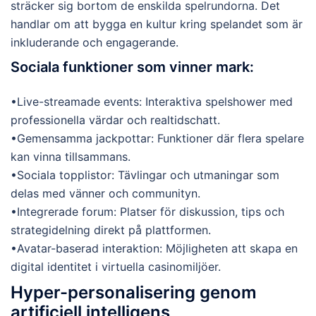
sträcker sig bortom de enskilda spelrundorna. Det
handlar om att bygga en kultur kring spelandet som är
inkluderande och engagerande.
Sociala funktioner som vinner mark:
•
Live-streamade events:
Interaktiva spelshower med
professionella värdar och realtidschatt.
•
Gemensamma jackpottar:
Funktioner där flera spelare
kan vinna tillsammans.
•
Sociala topplistor:
Tävlingar och utmaningar som
delas med vänner och communityn.
•
Integrerade forum:
Platser för diskussion, tips och
strategidelning direkt på plattformen.
•
Avatar-baserad interaktion:
Möjligheten att skapa en
digital identitet i virtuella casinomiljöer.
Hyper-personalisering genom
artificiell intelligens