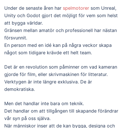
Under de senaste åren har
spelmotorer
som Unreal,
Unity och Godot gjort det möjligt för vem som helst
att bygga världar.
Gränsen mellan amatör och professionell har nästan
försvunnit.
En person med en idé kan på några veckor skapa
något som tidigare krävde ett helt team.
Det är en revolution som påminner om vad kameran
gjorde för film, eller skrivmaskinen för litteratur.
Verktygen är inte längre exklusiva. De är
demokratiska.
Men det handlar inte bara om teknik.
Det handlar om att tillgången till skapande förändrar
vår syn på oss själva.
När människor inser att de kan bygga, designa och