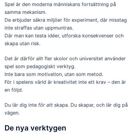
Spel är den moderna människans fortsättning på
samma mekanism.
De erbjuder säkra miljöer för experiment, där misstag
inte straffas utan uppmuntras.
Där man kan testa idéer, utforska konsekvenser och
skapa utan risk.
Det är därför allt fler skolor och universitet använder
spel som pedagogiskt verktyg.
Inte bara som motivation, utan som metod.
För i spelens värld är kreativitet inte ett krav – den är
en följd.
Du lär dig inte
för att
skapa. Du skapar, och lär dig på
vägen.
De nya verktygen