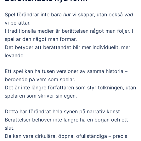
Spel förändrar inte bara
hur
vi skapar, utan också
vad
vi berättar.
I traditionella medier är berättelsen något man följer. I
spel är den något man formar.
Det betyder att berättandet blir mer individuellt, mer
levande.
Ett spel kan ha tusen versioner av samma historia –
beroende på vem som spelar.
Det är inte längre författaren som styr tolkningen, utan
spelaren som skriver sin egen.
Detta har förändrat hela synen på narrativ konst.
Berättelser behöver inte längre ha en början och ett
slut.
De kan vara cirkulära, öppna, ofullständiga – precis