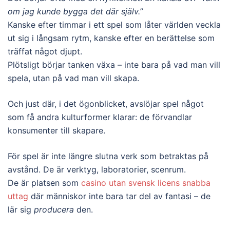
om jag kunde bygga det där själv.”
Kanske efter timmar i ett spel som låter världen veckla
ut sig i långsam rytm, kanske efter en berättelse som
träffat något djupt.
Plötsligt börjar tanken växa – inte bara på vad man vill
spela, utan på vad man vill skapa.
Och just där, i det ögonblicket, avslöjar spel något
som få andra kulturformer klarar: de förvandlar
konsumenter till skapare.
För spel är inte längre slutna verk som betraktas på
avstånd. De är verktyg, laboratorier, scenrum.
De är platsen som
casino utan svensk licens snabba
uttag
där människor inte bara tar del av fantasi – de
lär sig
producera
den.