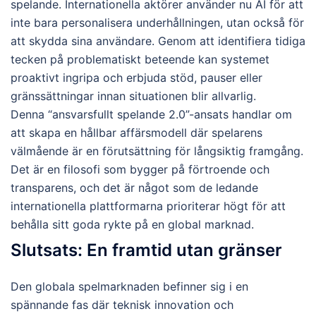
spelande. Internationella aktörer använder nu AI för att
inte bara personalisera underhållningen, utan också för
att skydda sina användare. Genom att identifiera tidiga
tecken på problematiskt beteende kan systemet
proaktivt ingripa och erbjuda stöd, pauser eller
gränssättningar innan situationen blir allvarlig.
Denna “ansvarsfullt spelande 2.0”-ansats handlar om
att skapa en hållbar affärsmodell där spelarens
välmående är en förutsättning för långsiktig framgång.
Det är en filosofi som bygger på förtroende och
transparens, och det är något som de ledande
internationella plattformarna prioriterar högt för att
behålla sitt goda rykte på en global marknad.
Slutsats: En framtid utan gränser
Den globala spelmarknaden befinner sig i en
spännande fas där teknisk innovation och