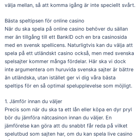
välja mellan, så att komma igång är inte speciellt svårt.
Bästa speltipsen för online casino
När du ska spela på online casino behöver du sällan
mer än tillgång till ett BankID och en bra casinosida
med en svensk spellicens. Naturligtvis kan du välja att
spela på ett utländskt casino också, men med svenska
spelsajter kommer många fördelar. Här ska vi dock
inte argumentera om huruvida svenska sajter är bättre
än utländska, utan istället ger vi dig våra bästa
speltips för en så optimal spelupplevelse som möjligt.
1. Jämför innan du väljer
Precis som när du ska ta ett lån eller köpa en dyr pryl
bör du jämföra nätcasinon innan du väljer. En
jämförelse kan göra att du snabbt får reda på vilket
spelutbud som sajten har, om du kan spela live casino