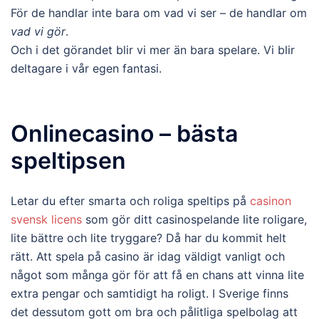
För de handlar inte bara om vad vi ser – de handlar om
vad vi gör
.
Och i det görandet blir vi mer än bara spelare. Vi blir
deltagare i vår egen fantasi.
Onlinecasino – bästa
speltipsen
Letar du efter smarta och roliga speltips på
casinon
svensk licens
som gör ditt casinospelande lite roligare,
lite bättre och lite tryggare? Då har du kommit helt
rätt. Att spela på casino är idag väldigt vanligt och
något som många gör för att få en chans att vinna lite
extra pengar och samtidigt ha roligt. I Sverige finns
det dessutom gott om bra och pålitliga spelbolag att