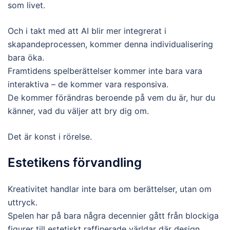
som livet.
Och i takt med att AI blir mer integrerat i
skapandeprocessen, kommer denna individualisering
bara öka.
Framtidens spelberättelser kommer inte bara vara
interaktiva – de kommer vara responsiva.
De kommer förändras beroende på vem du är, hur du
känner, vad du väljer att bry dig om.
Det är konst i rörelse.
Estetikens förvandling
Kreativitet handlar inte bara om berättelser, utan om
uttryck.
Spelen har på bara några decennier gått från blockiga
figurer till estetiskt raffinerade världar där design,