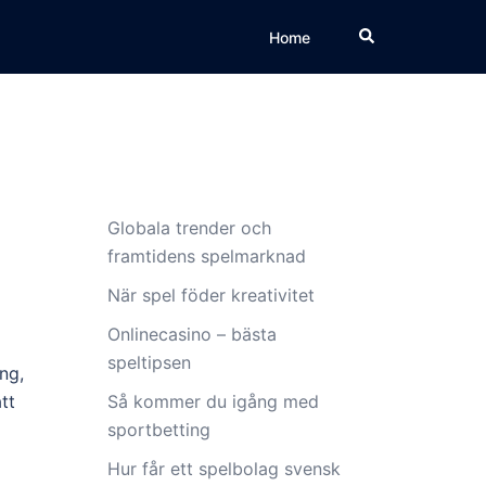
Search
Home
Globala trender och
framtidens spelmarknad
När spel föder kreativitet
Onlinecasino – bästa
speltipsen
ng,
tt
Så kommer du igång med
sportbetting
Hur får ett spelbolag svensk