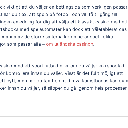
ock viktigt att du väljer en bettingsida som verkligen passar
lar du t.ex. att spela på fotboll och vill få tillgång till
ingen anledning för dig att välja ett klassikt casino med ett
ortsbooks med spelautomater kan dock ett väletablerat cas
tt många av de större sajterna kombinerar spel i olika
ågot som passar alla –
om utländska casinon
.
 casino med ett sport-utbud eller om du väljer en renodlad
r kontrollera innan du väljer. Visst är det fullt möjligt att
å ett nytt, men har du tagit emot din välkomstbonus kan du 
säker innan du väljer, så slipper du gå igenom hela processen