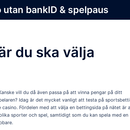
 utan bankID & spelpaus
när du ska välja
? Kanske vill du då även passa på att vinna pengar på ditt
pelaren? Idag är det mycket vanligt att testa på sportsbetti
e casino. Fördelen med att välja en bettingsida på nätet är a
v olika sporter och spel, samtidigt som du kan spela med en
bbare.