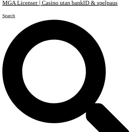
MGA Licenser | Casino utan bankID & spelpaus
Search