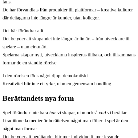
fans.
De har förvandlats från produkter till plattformar – kreativa kulturer
där deltagarna inte längre är kunder, utan kollegor.
Det här förändrar allt.
Det betyder att skapandet inte längre är linjärt – från utvecklare till
spelare – utan cirkulärt.
Spelarna skapar nytt, utvecklarna inspireras tillbaka, och tillsammans
formar de en ständig rörelse.
I den rörelsen föds något djupt demokratiskt.
Kreativitet blir inte ett yrke, utan en gemensam handling.
Berättandets nya form
Spel förändrar inte bara
hur
vi skapar, utan också
vad
vi berättar.
I traditionella medier är berättelsen något man följer. I spel är den
något man formar.
Det betyder att berättandet blir mer individuellt, mer levande.