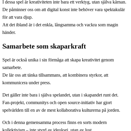
I dessa spel är kreativiteten inte bara ett verktyg, utan själva kärnan.
De påminner oss om att digital konst inte behöver vara spektakulär
för att vara djup.
Att det ibland är i det enkla, långsamma och vackra som magin
händer.
Samarbete som skaparkraft
Spel är också unika i sin förmåga att skapa kreativitet genom
samarbete.
De lär oss att tänka tillsammans, att kombinera styrkor, att
kommunicera under press.
Det gäller inte bara i själva spelandet, utan i skapandet runt det.
Fan-projekt, communitys och open source-initiativ har gjort
spelvärlden till en av de mest kollaborativa kulturerna på jorden.
Och i denna gemensamma process finns en sorts modern
kollektivism – inte styrd av ideologi, utan av lust.