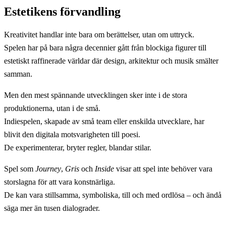
Estetikens förvandling
Kreativitet handlar inte bara om berättelser, utan om uttryck.
Spelen har på bara några decennier gått från blockiga figurer till
estetiskt raffinerade världar där design, arkitektur och musik smälter
samman.
Men den mest spännande utvecklingen sker inte i de stora
produktionerna, utan i de små.
Indiespelen, skapade av små team eller enskilda utvecklare, har
blivit den digitala motsvarigheten till poesi.
De experimenterar, bryter regler, blandar stilar.
Spel som
Journey
,
Gris
och
Inside
visar att spel inte behöver vara
storslagna för att vara konstnärliga.
De kan vara stillsamma, symboliska, till och med ordlösa – och ändå
säga mer än tusen dialograder.