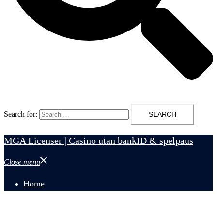
Search for:
MGA Licenser | Casino utan bankID & spelpaus
Close menu
Home