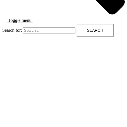
Toggle menu
Search for: